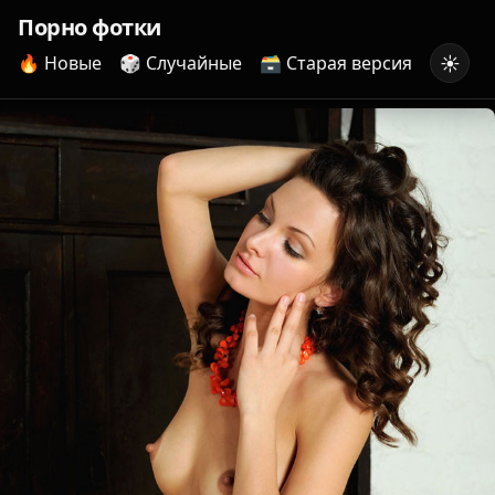
Порно фотки
☀️
🔥 Новые
🎲 Случайные
🗃️ Старая версия