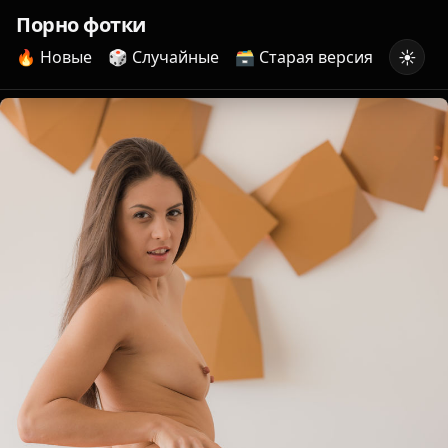
Порно фотки
☀️
🔥 Новые
🎲 Случайные
🗃️ Старая версия