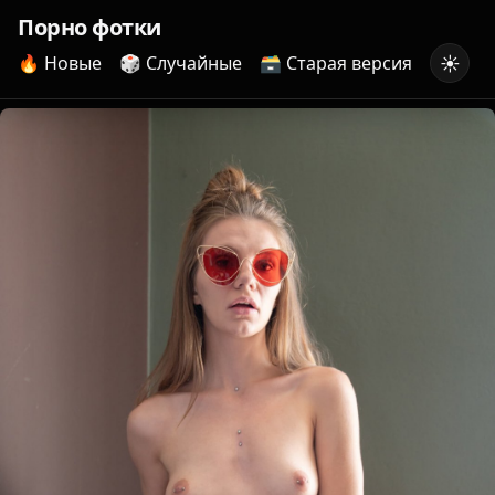
Порно фотки
☀️
🔥 Новые
🎲 Случайные
🗃️ Старая версия