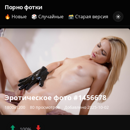
Порно фотки
☀️
🔥 Новые
🎲 Случайные
🗃️ Старая версия
Эротическое фото #1456678
1800x1200
80 просмотров
Добавлено 2025-10-02
100%