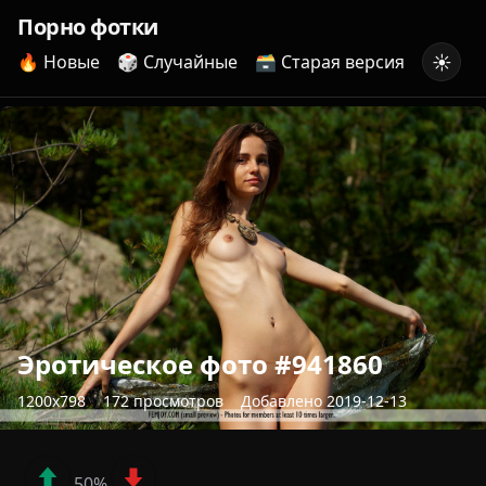
Порно фотки
☀️
🔥 Новые
🎲 Случайные
🗃️ Старая версия
Эротическое фото #941860
1200x798
172 просмотров
Добавлено 2019-12-13
50%