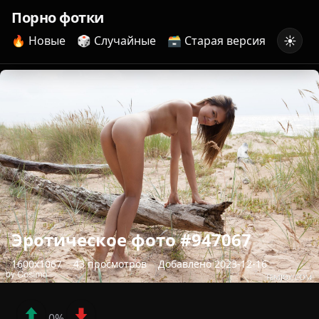
Порно фотки
☀️
🔥 Новые
🎲 Случайные
🗃️ Старая версия
Эротическое фото #947067
1600x1067
43 просмотров
Добавлено 2023-12-16
0%