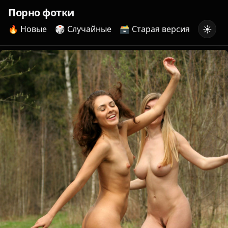
Порно фотки
☀️
🔥 Новые
🎲 Случайные
🗃️ Старая версия