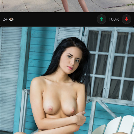
24 👁️
100%