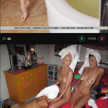
36 👁️
100%