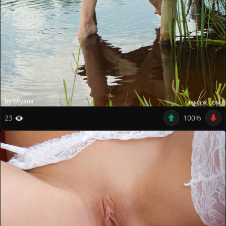
23 👁️
100%