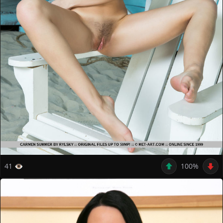
41 👁️
100%