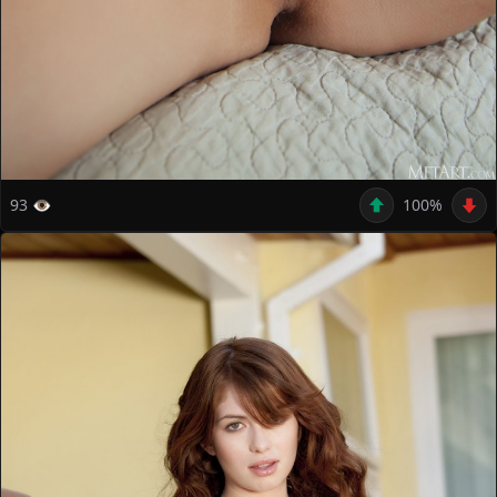
93 👁️
100%