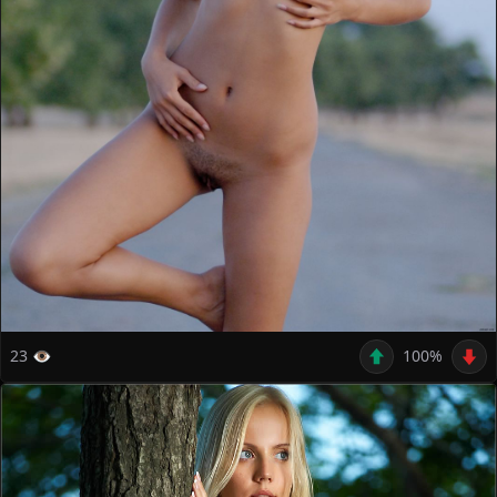
23 👁️
100%