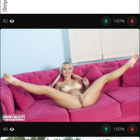
92 👁️
100%
40 👁️
100%