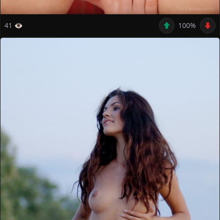
41 👁️
100%