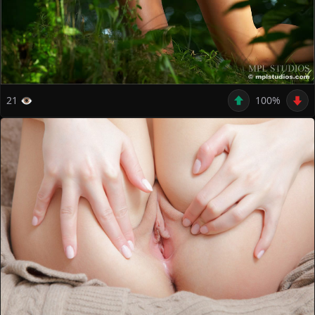
21 👁️
100%