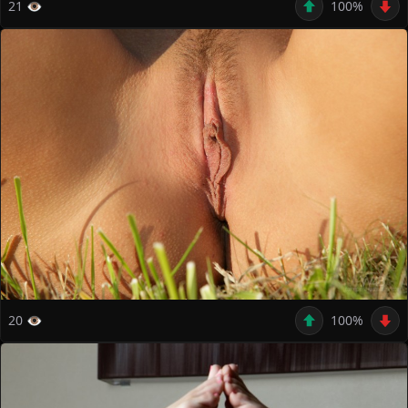
21 👁️
100%
20 👁️
100%