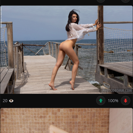
20 👁️
100%