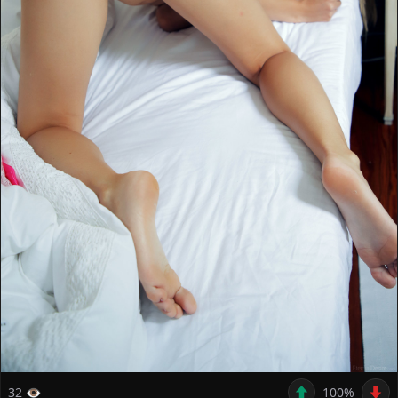
32 👁️
100%