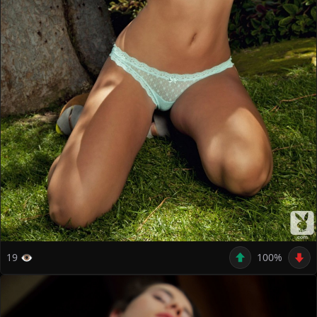
19 👁️
100%