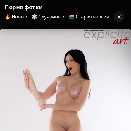
Порно фотки
☀️
🔥 Новые
🎲 Случайные
🗃️ Старая версия