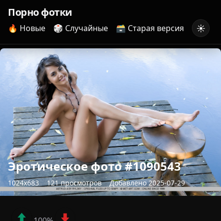
Порно фотки
☀️
🔥 Новые
🎲 Случайные
🗃️ Старая версия
Эротическое фото #1090543
1024x683
121 просмотров
Добавлено 2025-07-29
100%