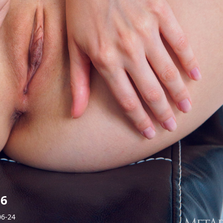
66
06-24