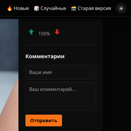
☀️
🔥 Новые
🎲 Случайные
🗃️ Старая версия
100%
Комментарии
Отправить