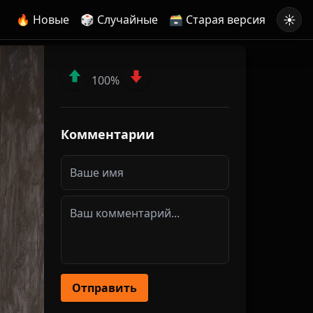
☀️
🔥 Новые
🎲 Случайные
🗃️ Старая версия
100%
Комментарии
Отправить