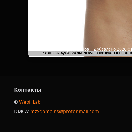
Ass
683x1024
142 просмотров
Добавлено 2026-0
Контакты
©️
Webii Lab
DMCA:
mzxdomains@protonmail.com