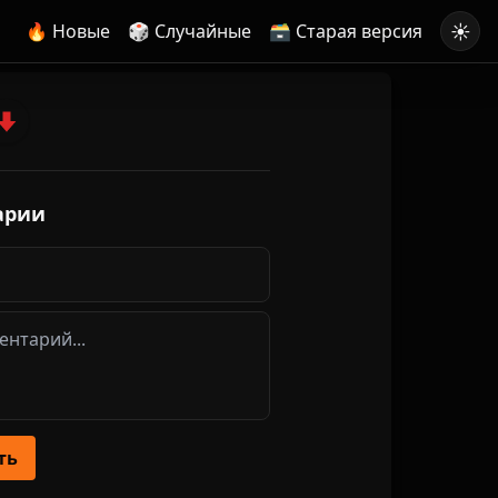
☀️
🔥 Новые
🎲 Случайные
🗃️ Старая версия
арии
ть