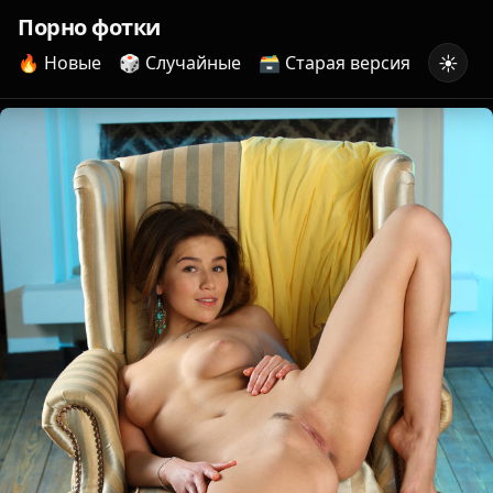
Порно фотки
☀️
🔥 Новые
🎲 Случайные
🗃️ Старая версия