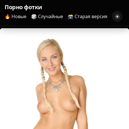
Порно фотки
☀️
🔥 Новые
🎲 Случайные
🗃️ Старая версия