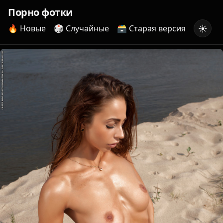
Порно фотки
☀️
🔥 Новые
🎲 Случайные
🗃️ Старая версия