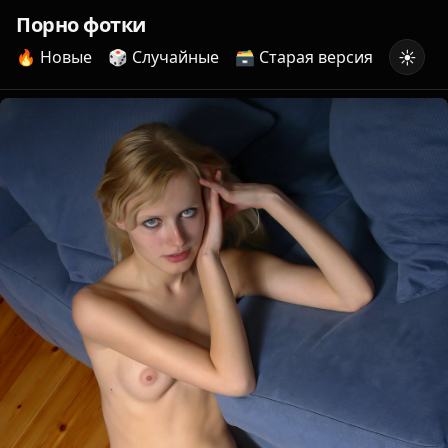
Порно фотки
☀️
🔥 Новые
🎲 Случайные
🗃️ Старая версия