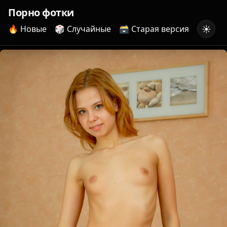
Порно фотки
☀️
🔥 Новые
🎲 Случайные
🗃️ Старая версия