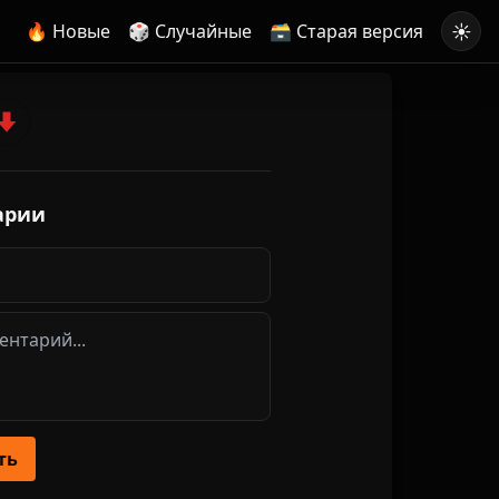
☀️
🔥 Новые
🎲 Случайные
🗃️ Старая версия
арии
ть