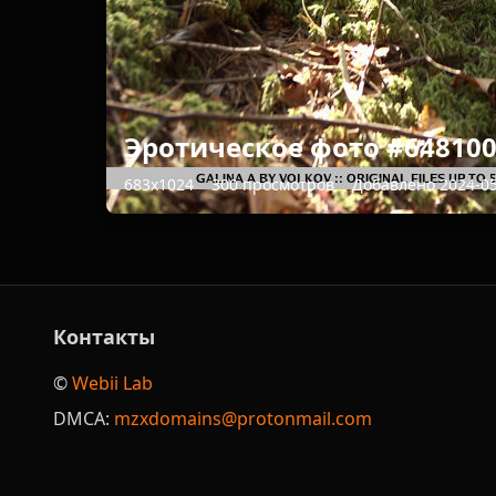
Эротическое фото #64810
683x1024
300 просмотров
Добавлено 2024-0
Контакты
©️
Webii Lab
DMCA:
mzxdomains@protonmail.com