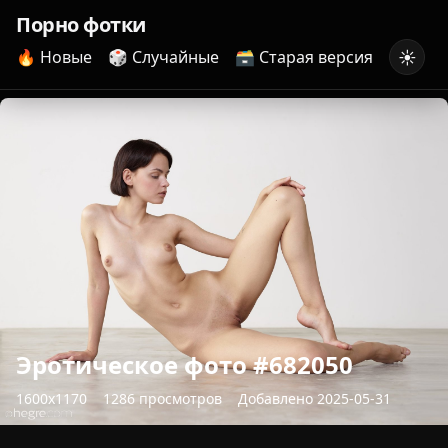
Порно фотки
☀️
🔥 Новые
🎲 Случайные
🗃️ Старая версия
Эротическое фото #682050
1600x1170
1286 просмотров
Добавлено 2025-05-31