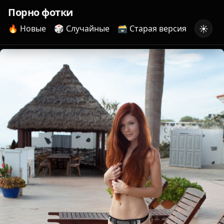
Порно фотки
☀️
🔥 Новые
🎲 Случайные
🗃️ Старая версия