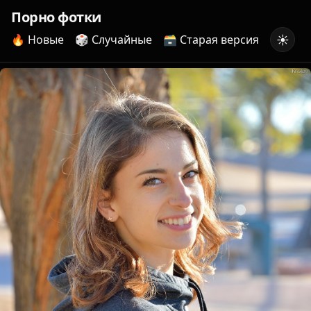
Порно фотки
☀️
🔥 Новые
🎲 Случайные
🗃️ Старая версия